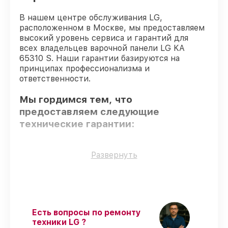
В нашем центре обслуживания LG,
расположенном в Москве, мы предоставляем
высокий уровень сервиса и гарантий для
всех владельцев варочной панели LG KA
65310 S. Наши гарантии базируются на
принципах профессионализма и
ответственности.
Мы гордимся тем, что
предоставляем следующие
технические гарантии:
Только фирменные комплектующие
–
Развернуть
гарантируем использование фирменных
запчастей для обслуживания.
Квалифицированные специалисты
–
проверенные специалисты с опытом и
сертификацией.
Есть вопросы по ремонту
Соблюдение сроков починки
–
техники LG ?
гарантируем завершение работ без