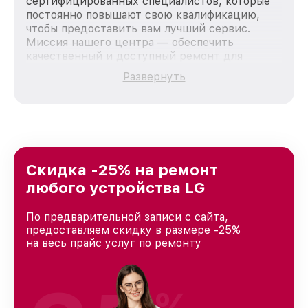
сертифицированных специалистов, которые
постоянно повышают свою квалификацию,
чтобы предоставить вам лучший сервис.
Миссия нашего центра — обеспечить
качественный и доступный ремонт для
каждого пользователя продукции LG, вне
Развернуть
зависимости от сложности поломки. Мы
стремимся к тому, чтобы каждый клиент был
удовлетворен скоростью и качеством
предоставляемых услуг. Наша цель — стать
лучшим сервисным центром LG в городе
Москве, постоянно повышая уровень доверия
и лояльности наших клиентов.
Скидка -25% на ремонт
любого устройства LG
По предварительной записи с сайта,
предоставляем скидку в размере -25%
на весь прайс услуг по ремонту
%