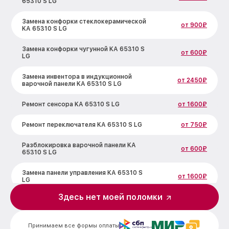
65310 S LG
Замена конфорки стеклокерамической
от 900₽
KA 65310 S LG
Замена конфорки чугунной KA 65310 S
от 600₽
LG
Замена инвентора в индукционной
от 2450₽
варочной панели KA 65310 S LG
Ремонт сенсора KA 65310 S LG
от 1600₽
Ремонт переключателя KA 65310 S LG
от 750₽
Разблокировка варочной панели KA
от 600₽
65310 S LG
Замена панели управления KA 65310 S
от 1600₽
LG
Здесь нет моей поломки
Ремонт модуля управления KA 65310 S
от 1900₽
LG
Принимаем все формы оплаты
Замена сенсора KA 65310 S LG
от 1600₽