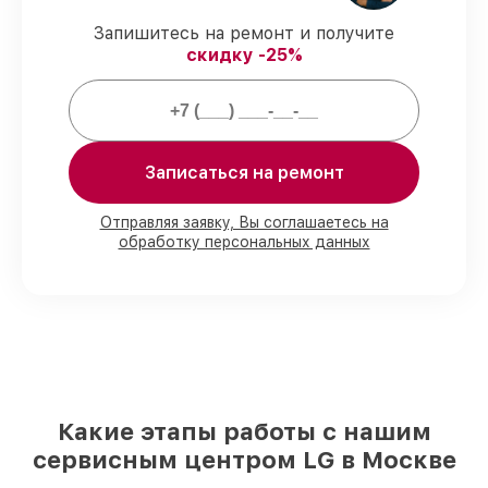
задержек.
Запишитесь на ремонт и получите
Подтвержденная гарантия
–
скидку -25%
предоставляем официальное
гарантийное сопровождение после
починки.
Мы гарантируем:
Записаться на ремонт
80%
работ с возможностью наблюдения
Отправляя заявку, Вы соглашаетесь на
обработку персональных данных
90%
комплектующих для варочных
панелей на складе или быстро
поставляются
Качественные реплики и
оригинальные детали по вашему
выбору
– для любого бюджета
85%
работ за 1–2 часа, при условии, что
обслуживание началось сразу
Какие этапы работы с нашим
сервисным центром LG в Москве