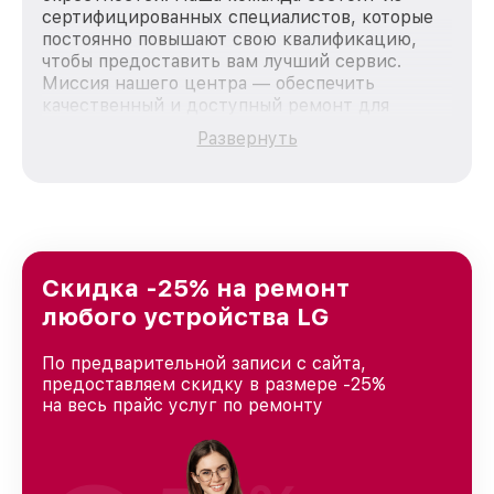
сертифицированных специалистов, которые
постоянно повышают свою квалификацию,
чтобы предоставить вам лучший сервис.
Миссия нашего центра — обеспечить
качественный и доступный ремонт для
каждого пользователя продукции LG, вне
Развернуть
зависимости от сложности поломки. Мы
стремимся к тому, чтобы каждый клиент был
удовлетворен скоростью и качеством
предоставляемых услуг. Наша цель — стать
лучшим сервисным центром LG в городе
Москве, постоянно повышая уровень доверия
и лояльности наших клиентов.
Скидка -25% на ремонт
любого устройства LG
По предварительной записи с сайта,
предоставляем скидку в размере -25%
на весь прайс услуг по ремонту