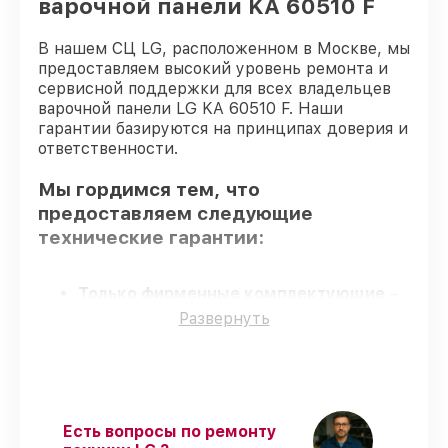
варочной панели KA 60510 F
В нашем СЦ LG, расположенном в Москве, мы
предоставляем высокий уровень ремонта и
сервисной поддержки для всех владельцев
варочной панели LG KA 60510 F. Наши
гарантии базируются на принципах доверия и
ответственности.
Мы гордимся тем, что
предоставляем следующие
технические гарантии:
Только фирменные комплектующие
–
для всех видов сервиса применяются
Развернуть
исключительно оригинальные детали.
Квалифицированные специалисты
–
мастера проходят строгий отбор и
регулярное обучение.
Выполнение работ вовремя
–
Есть вопросы по ремонту
соблюдаем сроки сервиса варочной