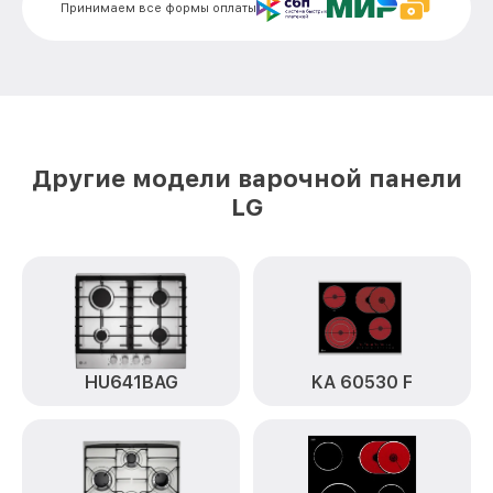
Принимаем все формы оплаты
Замена сенсора KA 60510 F LG
от 1600₽
Другие модели варочной панели
LG
HU641BAG
KA 60530 F