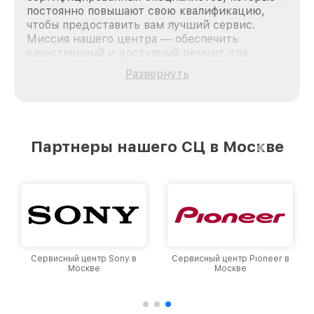
постоянно повышают свою квалификацию,
чтобы предоставить вам лучший сервис.
Миссия нашего центра — обеспечить
качественный и доступный ремонт для
каждого пользователя продукции LG, вне
Развернуть
зависимости от сложности поломки. Мы
стремимся к тому, чтобы каждый клиент был
удовлетворен скоростью и качеством
предоставляемых услуг. Наша цель — стать
лучшим сервисным центром LG в городе
Партнеры нашего СЦ в Москве
Москве, постоянно повышая уровень доверия
и лояльности наших клиентов.
Сервисный центр Sony в
Сервисный центр Pioneer в
Москве
Москве