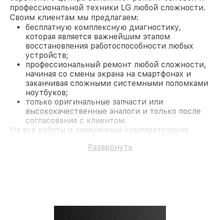
профессиональной техники LG любой сложности.
Своим клиентам мы предлагаем:
бесплатную комплексную диагностику,
которая является важнейшим этапом
восстановления работоспособности любых
устройств;
профессиональный ремонт любой сложности,
начиная со смены экрана на смартфонах и
заканчивая сложными системными поломками
ноутбуков;
только оригинальные запчасти или
высококачественные аналоги и только после
согласования с клиентом.
На все работы и замененные комплектующие
предоставляется длительная гарантия. В случае
Развернуть
поломки по условиям гарантии, мы бесплатно
исправим ситуацию.
Наши преимущества
Преимуществами нашего сервисного центра LG в
Москве являются:
лучшие специалисты с многолетним опытом и
безупречной репутацией;
современное оборудование и