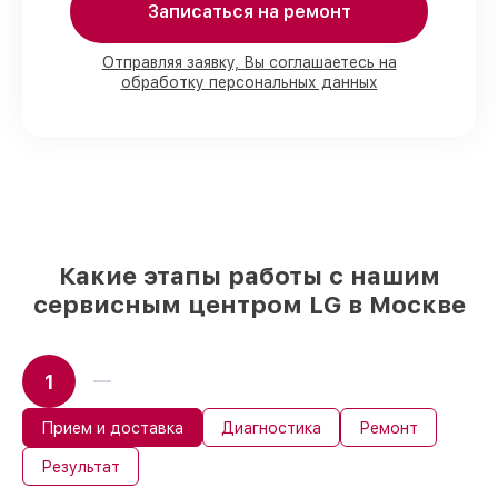
Записаться на ремонт
80%
ремонтов по ремонту выполняются
с возможностью присутствия владельца
Отправляя заявку, Вы соглашаетесь на
90%
запчастей LG готовы к установке в
обработку персональных данных
наших мастерских в Москве, остальные
доставляются быстро
Фирменные детали LG и надёжные
реплики
– только вы выбираете, какие
детали использовать, а мы готовы
рассмотреть варианты под любые
запросы
85%
работ по восстановлению LG
Какие этапы работы с нашим
сделаем за 1–2 часа, при немедленном
сервисным центром LG в Москве
старте работ
1
Прием и доставка
Диагностика
Ремонт
Результат