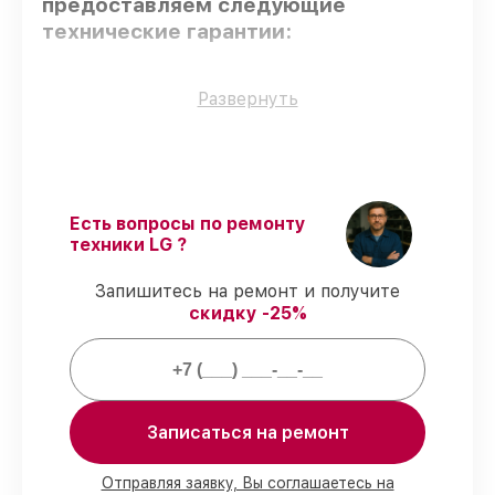
предоставляем следующие
технические гарантии:
Только фирменные комплектующие
–
Развернуть
гарантируем использование фирменных
запчастей для обслуживания.
Квалифицированные специалисты
–
проверенные специалисты с опытом и
сертификацией.
Есть вопросы по ремонту
Соблюдение сроков починки
–
техники LG ?
гарантируем завершение работ без
задержек.
Запишитесь на ремонт и получите
Сервис с гарантией
– обслуживаем
скидку -25%
стиральных машин всегда со строгим
соблюдением гарантийных обязательств.
Мы гарантируем:
Записаться на ремонт
80%
работ с возможностью наблюдения
90%
комплектующих для стиральных
Отправляя заявку, Вы соглашаетесь на