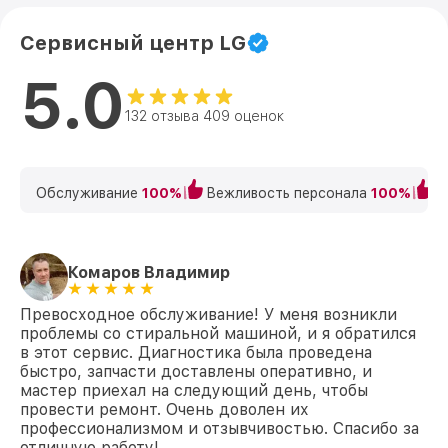
Замена УБЛ WD-8008C LG
от 1100₽
Сервисный центр LG
Замена циркуляционного насоса WD-
от 1800₽
8008C LG
5.0
Замена сливного шланга WD-8008C LG
от 1000₽
132 отзыва 409 оценок
Замена сливного насоса WD-8008C LG
от 1550₽
Замена прессостата WD-8008C LG
от 1550₽
Обслуживание
100%
Вежливость персонала
100%
К
Замена заливного шланга WD-8008C LG
от 750₽
Замена заливного клапана WD-8008C
от 1250₽
Комаров Владимир
LG
Превосходное обслуживание! У меня возникли
проблемы со стиральной машиной, и я обратился
в этот сервис. Диагностика была проведена
быстро, запчасти доставлены оперативно, и
мастер приехал на следующий день, чтобы
провести ремонт. Очень доволен их
профессионализмом и отзывчивостью. Спасибо за
отличную работу!