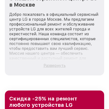
в Москве
Добро пожаловать в официальный сервисный
центр LG в городе Москве. Мы предлагаем
профессиональный ремонт и обслуживание
устройств LG для всех жителей города и
окрестностей. Наша команда состоит из
сертифицированных специалистов, которые
постоянно повышают свою квалификацию,
чтобы предоставить вам лучший сервис.
Миссия нашего центра — обеспечить
качественный и доступный ремонт для
каждого пользователя продукции LG, вне
Развернуть
зависимости от сложности поломки. Мы
стремимся к тому, чтобы каждый клиент был
удовлетворен скоростью и качеством
предоставляемых услуг. Наша цель — стать
лучшим сервисным центром LG в городе
Москве, постоянно повышая уровень доверия
и лояльности наших клиентов.
Скидка -25% на ремонт
любого устройства LG