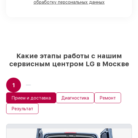
обработку персональных данных
машин на складе или доступны для
быстрой доставки
Оригинальные запчасти и
качественные реплики на ваш выбор
–
под любые финансовые возможности
85%
работ быстро и без задержек, при
немедленном начале работ
Какие этапы работы с нашим
сервисным центром LG в Москве
1
Прием и доставка
Диагностика
Ремонт
Результат