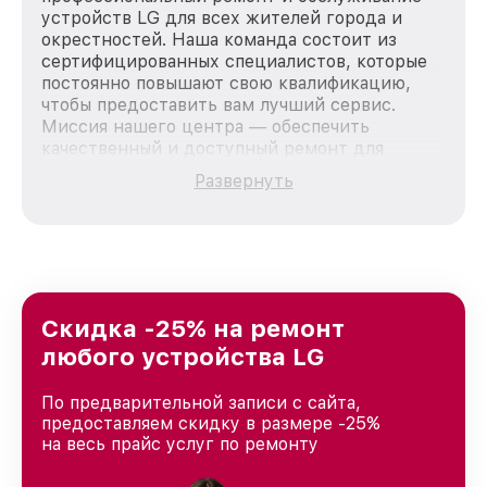
устройств LG для всех жителей города и
окрестностей. Наша команда состоит из
сертифицированных специалистов, которые
постоянно повышают свою квалификацию,
чтобы предоставить вам лучший сервис.
Миссия нашего центра — обеспечить
качественный и доступный ремонт для
каждого пользователя продукции LG, вне
Развернуть
зависимости от сложности поломки. Мы
стремимся к тому, чтобы каждый клиент был
удовлетворен скоростью и качеством
предоставляемых услуг. Наша цель — стать
лучшим сервисным центром LG в городе
Москве, постоянно повышая уровень доверия
и лояльности наших клиентов.
Скидка -25% на ремонт
любого устройства LG
По предварительной записи с сайта,
предоставляем скидку в размере -25%
на весь прайс услуг по ремонту