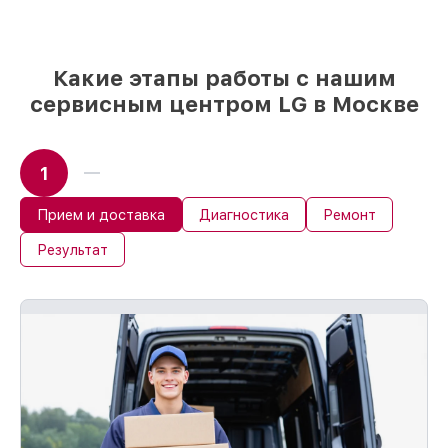
и надежных реплик с возможностью
выбрать
– под любые финансовые
возможности
85%
работ быстро и без задержек, при
Какие этапы работы с нашим
условии, что обслуживание началось
сервисным центром LG в Москве
сразу
1
Прием и доставка
Диагностика
Ремонт
Результат