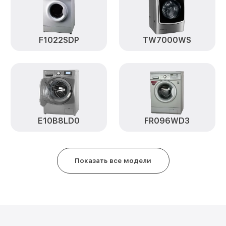
Замена пружин WD-1276FB LG
Замена верхнего противовеса 
F1022SDP
TW7000WS
Ремонт или замена дозатора м
WD-1276FB LG
Ремонт/замена датчика темпер
1276FB LG
Замена мотора WD-1276FB LG
E10B8LD0
FR096WD3
Замена подшипников WD-1276F
Показать все модели
Замена амортизаторов WD-127
Замена щёток WD-1276FB LG
Замена крестовины WD-1276FB