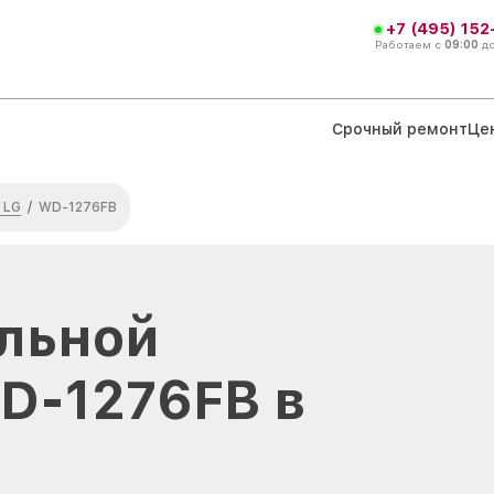
+7 (495) 152
Работаем с
09:00
д
Срочный ремонт
Це
 LG
/
WD-1276FB
льной
D-1276FB в