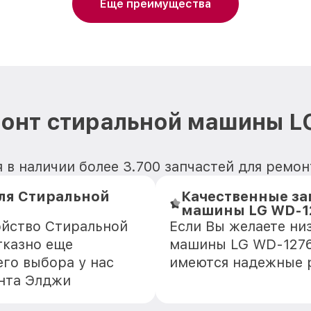
Еще преимущества
монт стиральной машины L
 в наличии более 3.700 запчастей для рем
ля Стиральной
Качественные за
машины LG WD-1
ойство Стиральной
Если Вы желаете ни
тказно еще
машины LG WD-1276F
го выбора у нас
имеются надежные 
онта Элджи