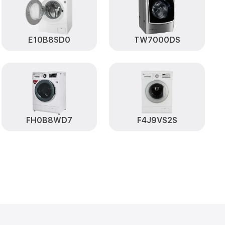
от 1750₽
Заказать
от 1600₽
WD-1276FB LG
Заказать
E10B8SD0
TW7000DS
оющих средств
от 750₽
Заказать
атуры WD-
от 1100₽
Заказать
от 1800₽
Заказать
FH0B8WD7
F4J9VS2S
от 2800₽
B LG
Заказать
от 2000₽
6FB LG
Заказать
от 1200₽
Заказать
от 2750₽
 LG
Заказать