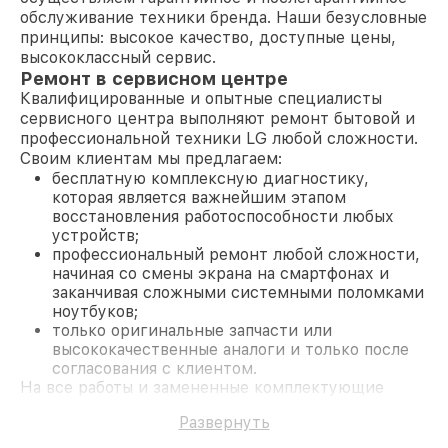
обслуживание техники бренда. Наши безусловные
принципы: высокое качество, доступные цены,
высококлассный сервис.
Ремонт в сервисном центре
Квалифицированные и опытные специалисты
сервисного центра выполняют ремонт бытовой и
профессиональной техники LG любой сложности.
Своим клиентам мы предлагаем:
бесплатную комплексную диагностику,
которая является важнейшим этапом
восстановления работоспособности любых
устройств;
профессиональный ремонт любой сложности,
начиная со смены экрана на смартфонах и
заканчивая сложными системными поломками
ноутбуков;
только оригинальные запчасти или
высококачественные аналоги и только после
согласования с клиентом.
На все работы и замененные комплектующие
предоставляется длительная гарантия. В случае
Развернуть
поломки по условиям гарантии, мы бесплатно
исправим ситуацию.