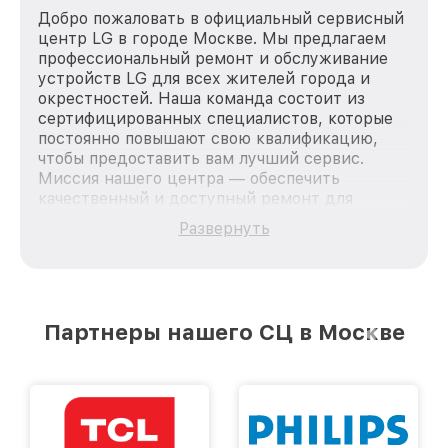
Добро пожаловать в официальный сервисный
центр LG в городе Москве. Мы предлагаем
профессиональный ремонт и обслуживание
устройств LG для всех жителей города и
окрестностей. Наша команда состоит из
сертифицированных специалистов, которые
постоянно повышают свою квалификацию,
чтобы предоставить вам лучший сервис.
Миссия нашего центра — обеспечить
качественный и доступный ремонт для
каждого пользователя продукции LG, вне
Развернуть
зависимости от сложности поломки. Мы
стремимся к тому, чтобы каждый клиент был
удовлетворен скоростью и качеством
предоставляемых услуг. Наша цель — стать
лучшим сервисным центром LG в городе
Партнеры нашего СЦ в Москве
Москве, постоянно повышая уровень доверия
и лояльности наших клиентов.