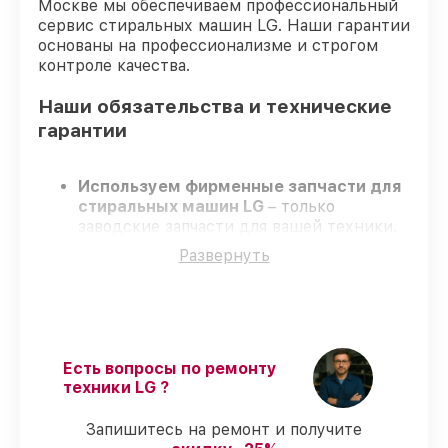
Москве мы обеспечиваем профессиональный
сервис стиральных машин LG. Наши гарантии
основаны на профессионализме и строгом
контроле качества.
Наши обязательства и технические
гарантии
Используем фирменные запчасти для
стиральных машин LG
– только
заводские запчасти для вашей техники.
Сертифицированные инженеры
–
Развернуть
проходят регулярное обучение, что
обеспечивает высокий уровень сервиса.
Завершаем работы без задержек
–
ремонт стиральных машин LG без
бесконечных переносов.
Официальная гарантия
– на все ремонт
Есть вопросы по ремонту
и запчасти для стиральных машин LG
техники LG ?
предоставляется гарантия до 3-х лет.
Запишитесь на ремонт и получите