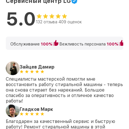
Сервисный центр LG
Замена циркуляционного насоса
от 1800₽
FH2H3WD2 LG
5.0
Замена сливного шланга FH2H3WD2 LG
от 1000₽
132 отзыва 409 оценок
Замена сливного насоса FH2H3WD2 LG
от 1550₽
Замена прессостата FH2H3WD2 LG
от 1550₽
Обслуживание
100%
Вежливость персонала
100%
К
Замена заливного шланга FH2H3WD2 LG
от 750₽
Замена заливного клапана FH2H3WD2
от 1250₽
Зайцев Дамир
LG
Специалисты мастерской помогли мне
восстановить работу стиральной машины - теперь
она снова стирает без нареканий. Большое
спасибо за оперативность и отличное качество
работы!
Гладков Марк
Благодарен за качественный сервис и быструю
работу! Ремонт стиральной машины в этой