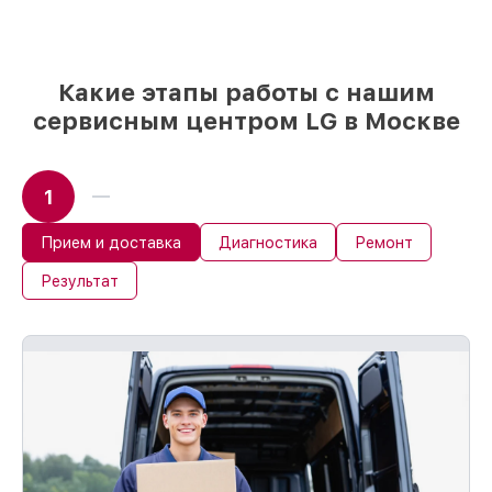
и надежных реплик с возможностью
выбрать
– под любые финансовые
возможности
85%
работ в течение пары часов, если
Какие этапы работы с нашим
мастер приступает к восстановлению
сервисным центром LG в Москве
сразу
1
Прием и доставка
Диагностика
Ремонт
Результат