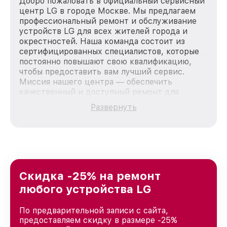
Добро пожаловать в официальный сервисный
центр LG в городе Москве. Мы предлагаем
профессиональный ремонт и обслуживание
устройств LG для всех жителей города и
окрестностей. Наша команда состоит из
сертифицированных специалистов, которые
постоянно повышают свою квалификацию,
чтобы предоставить вам лучший сервис.
Миссия нашего центра — обеспечить
качественный и доступный ремонт для
каждого пользователя продукции LG, вне
Развернуть
зависимости от сложности поломки. Мы
стремимся к тому, чтобы каждый клиент был
удовлетворен скоростью и качеством
предоставляемых услуг. Наша цель — стать
лучшим сервисным центром LG в городе
Москве, постоянно повышая уровень доверия
и лояльности наших клиентов.
Скидка -25% на ремонт
любого устройства LG
По предварительной записи с сайта,
предоставляем скидку в размере -25%