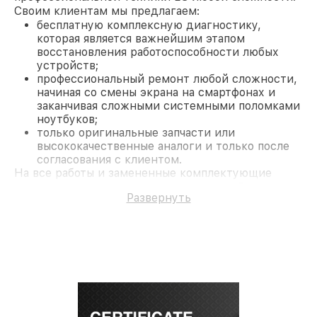
Своим клиентам мы предлагаем:
бесплатную комплексную диагностику,
которая является важнейшим этапом
восстановления работоспособности любых
устройств;
профессиональный ремонт любой сложности,
начиная со смены экрана на смартфонах и
заканчивая сложными системными поломками
ноутбуков;
только оригинальные запчасти или
высококачественные аналоги и только после
согласования с клиентом.
На все работы и замененные комплектующие
предоставляется длительная гарантия. В случае
Развернуть
поломки по условиям гарантии, мы бесплатно
исправим ситуацию.
Наши преимущества
Преимуществами нашего сервисного центра LG в
Москве являются:
лучшие специалисты с многолетним опытом и
безупречной репутацией;
современное оборудование и
лицензированное ПО в ремонтно-