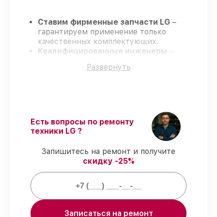
Ставим фирменные запчасти LG
–
гарантируем применение только
качественных комплектующих.
Квалифицированные инженеры
–
проходят строгий отбор, что
Развернуть
гарантирует качество выполняемых
работ.
Всегда выполняем ремонт вовремя
–
ремонт стиральной машины LG
FH2H3TD5 без задержек.
Гарантийное сопровождение
– все
Есть вопросы по ремонту
работы и запчасти защищены
техники LG ?
гарантийной поддержкой до 3 лет.
Запишитесь на ремонт и получите
скидку -25%
Мы гарантируем:
80%
ремонтов закрываем с
возможностью личного присутствия
владельца
Записаться на ремонт