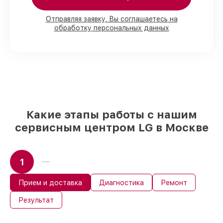
90%
комплектующих LG имеются на
складе в Москве, остальные поступают
Отправляя заявку, Вы соглашаетесь на
оперативно
обработку персональных данных
Подлинные запчасти LG и надёжные
аналоги
– под любые запросы
85%
ремонтов занимают до 2 часов, если
мастер приступает к ремонту сразу
Какие этапы работы с нашим
сервисным центром LG в Москве
1
Прием и доставка
Диагностика
Ремонт
Результат