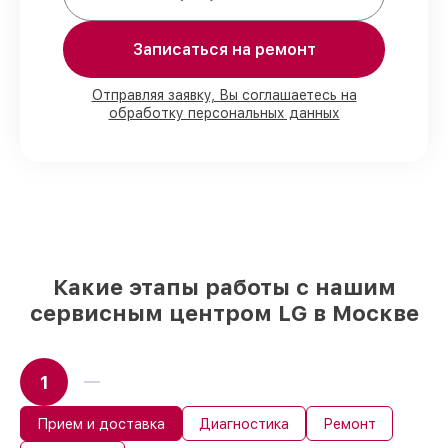
80%
заказов выполняем в присутствии
клиента
90%
деталей LG имеются на складе в
Записаться на ремонт
Москве, остальные доступны для
срочного заказа
Отправляя заявку, Вы соглашаетесь на
Оригинальные комплектующие LG и
обработку персональных данных
качественные аналоги
– с учётом
любых финансовых возможностей
85%
работ исполняются за 1–2 часа,
после приёма стиральной машины
Какие этапы работы с нашим
сервисным центром LG в Москве
1
Прием и доставка
Диагностика
Ремонт