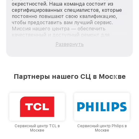
окрестностей. Наша команда состоит из
сертифицированных специалистов, которые
постоянно повышают свою квалификацию,
чтобы предоставить вам лучший сервис.
Миссия нашего центра — обеспечить
качественный и доступный ремонт для
каждого пользователя продукции LG, вне
Развернуть
зависимости от сложности поломки. Мы
стремимся к тому, чтобы каждый клиент был
удовлетворен скоростью и качеством
предоставляемых услуг. Наша цель — стать
лучшим сервисным центром LG в городе
Партнеры нашего СЦ в Москве
Москве, постоянно повышая уровень доверия
и лояльности наших клиентов.
Сервисный центр TCL в
Сервисный центр Philips в
Москве
Москве