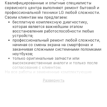
Квалифицированные и опытные специалисты
сервисного центра выполняют ремонт бытовой и
профессиональной техники LG любой сложности.
Своим клиентам мы предлагаем:
бесплатную комплексную диагностику,
которая является важнейшим этапом
восстановления работоспособности любых
устройств;
профессиональный ремонт любой сложности,
начиная со смены экрана на смартфонах и
заканчивая сложными системными поломками
ноутбуков;
только оригинальные запчасти или
высококачественные аналоги и только после
согласования с клиентом.
На все работы и замененные комплектующие
предоставляется длительная гарантия. В случае
Развернуть
поломки по условиям гарантии, мы бесплатно
исправим ситуацию.
Наши преимущества
Преимуществами нашего сервисного центра LG в
Москве являются:
лучшие специалисты с многолетним опытом и