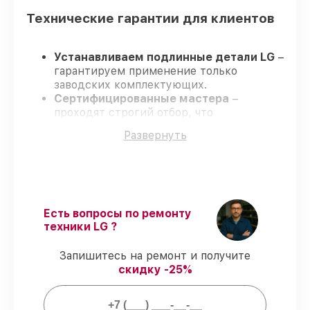
Технические гарантии для клиентов
Устанавливаем подлинные детали LG
–
гарантируем применение только
заводских комплектующих.
Сертифицированные мастера
–
проходят строгий отбор, что
подтверждает уровень их
Развернуть
профессионализма.
Заканчиваем ремонт в четко
оговоренные сроки
– ремонт
стиральной машины LG FH2H3TD5 в
оговоренные сроки.
Официальная гарантия
– все работы и
Есть вопросы по ремонту
запчасти защищены сервисной
техники LG ?
гарантией.
Запишитесь на ремонт и получите
скидку -25%
Мы гарантируем: