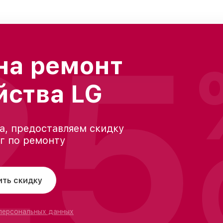
25
на ремонт
йства LG
а, предоставляем скидку
уг по ремонту
ить скидку
 персональных данных