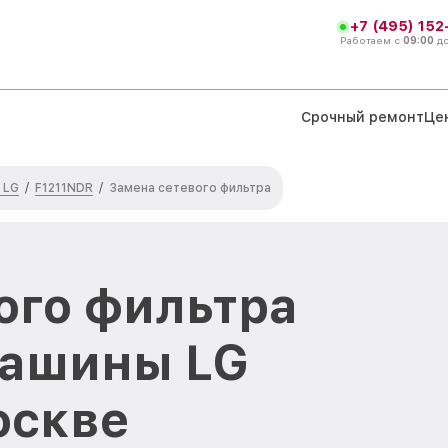
+7 (495) 152
Работаем с
09:00
д
Срочный ремонт
Це
 LG
F1211NDR
/
/
Замена сетевого фильтра
ого фильтра
машины LG
оскве