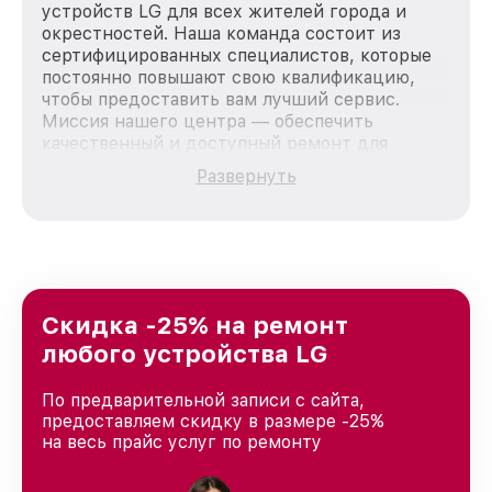
устройств LG для всех жителей города и
окрестностей. Наша команда состоит из
сертифицированных специалистов, которые
постоянно повышают свою квалификацию,
чтобы предоставить вам лучший сервис.
Миссия нашего центра — обеспечить
качественный и доступный ремонт для
каждого пользователя продукции LG, вне
Развернуть
зависимости от сложности поломки. Мы
стремимся к тому, чтобы каждый клиент был
удовлетворен скоростью и качеством
предоставляемых услуг. Наша цель — стать
лучшим сервисным центром LG в городе
Москве, постоянно повышая уровень доверия
и лояльности наших клиентов.
Скидка -25% на ремонт
любого устройства LG
По предварительной записи с сайта,
предоставляем скидку в размере -25%
на весь прайс услуг по ремонту