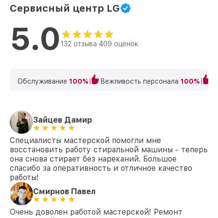
Замена циркуляционного насоса
Сервисный центр LG
от 1800₽
F1068LD1 LG
5.0
Замена сливного шланга F1068LD1 LG
от 1000₽
132 отзыва 409 оценок
Замена сливного насоса F1068LD1 LG
от 1550₽
Замена прессостата F1068LD1 LG
от 1550₽
Обслуживание
100%
Вежливость персонала
100%
К
Замена заливного шланга F1068LD1 LG
от 750₽
Замена заливного клапана F1068LD1 LG
от 1250₽
Зайцев Дамир
Специалисты мастерской помогли мне
восстановить работу стиральной машины - теперь
она снова стирает без нареканий. Большое
спасибо за оперативность и отличное качество
работы!
Смирнов Павел
Очень доволен работой мастерской! Ремонт