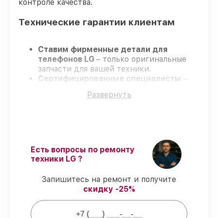
контроле качества.
Технические гарантии клиентам
Ставим фирменные детали для
телефонов LG
– только оригинальные
запчасти для вашей техники.
Сертифицированные специалисты
–
проходят серьезную проверку знаний и
Развернуть
навыков, что обеспечивает высокий
уровень сервиса.
Завершаем работы без задержек
–
ремонт телефонов LG в оговоренные
сроки.
Официальная гарантия
– на все виды
Есть вопросы по ремонту
работ и комплектующие для телефонов
техники LG ?
LG предоставляется официальное
сопровождение.
Запишитесь на ремонт и получите
скидку -25%
Мы гарантируем: