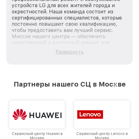
устройств LG для всех жителей города и
окрестностей. Наша команда состоит из
сертифицированных специалистов, которые
постоянно повышают свою квалификацию,
чтобы предоставить вам лучший сервис.
Миссия нашего центра — обеспечить
качественный и доступный ремонт для
каждого пользователя продукции LG, вне
Развернуть
зависимости от сложности поломки. Мы
стремимся к тому, чтобы каждый клиент был
удовлетворен скоростью и качеством
предоставляемых услуг. Наша цель — стать
лучшим сервисным центром LG в городе
Партнеры нашего СЦ в Москве
Москве, постоянно повышая уровень доверия
и лояльности наших клиентов.
Сервисный центр Huawei в
Сервисный центр Lenovo в
Москве
Москве