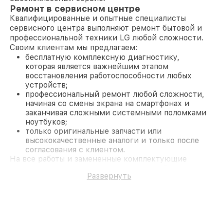
Ремонт в сервисном центре
Квалифицированные и опытные специалисты
сервисного центра выполняют ремонт бытовой и
профессиональной техники LG любой сложности.
Своим клиентам мы предлагаем:
бесплатную комплексную диагностику,
которая является важнейшим этапом
восстановления работоспособности любых
устройств;
профессиональный ремонт любой сложности,
начиная со смены экрана на смартфонах и
заканчивая сложными системными поломками
ноутбуков;
только оригинальные запчасти или
высококачественные аналоги и только после
согласования с клиентом.
На все работы и замененные комплектующие
предоставляется длительная гарантия. В случае
Развернуть
поломки по условиям гарантии, мы бесплатно
исправим ситуацию.
Наши преимущества
Преимуществами нашего сервисного центра LG в
Москве являются: