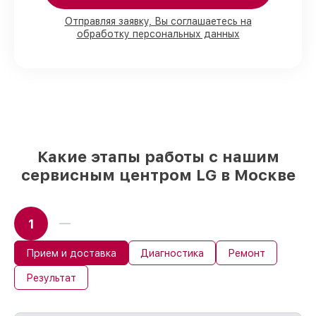
90%
запчастей LG готовы к установке в
наших мастерских в Москве, остальные
Отправляя заявку, Вы соглашаетесь на
доставляются быстро
обработку персональных данных
Оригинальные комплектующие LG и
качественные аналоги
– только вы
выбираете, какие детали использовать, а
мы делаем ремонт с учётом
возможностей клиента
85%
починок LG выполняются в течение
пары часов, если мастер начинает работу
сразу
Какие этапы работы с нашим
сервисным центром LG в Москве
1
Прием и доставка
Диагностика
Ремонт
Результат