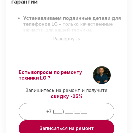
гарантии
Устанавливаем подлинные детали для
телефонов LG
– только качественные
запчасти для вашей техники.
Сертифицированные инженеры
–
Развернуть
проходят серьезную проверку знаний и
навыков, что подтверждает качество и
надёжность ремонта.
Соблюдаем сроки
– ремонт телефонов
LG в оговоренные сроки.
Поддержка после ремонта
– на все
Есть вопросы по ремонту
виды работ и комплектующие для
техники LG ?
телефонов LG предоставляется гарантия
до 3-х лет.
Запишитесь на ремонт и получите
скидку -25%
Мы гарантируем:
80%
работ по ремонту выполняются с
Записаться на ремонт
возможностью присутствия владельца