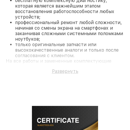
бесплатную комплексную диагностику,
которая является важнейшим этапом
восстановления работоспособности любых
устройств;
профессиональный ремонт любой сложности,
начиная со смены экрана на смартфонах и
заканчивая сложными системными поломками
ноутбуков;
только оригинальные запчасти или
высококачественные аналоги и только после
согласования с клиентом.
На все работы и замененные комплектующие
предоставляется длительная гарантия. В случае
Развернуть
поломки по условиям гарантии, мы бесплатно
исправим ситуацию.
Наши преимущества
Преимуществами нашего сервисного центра LG в
Москве являются:
лучшие специалисты с многолетним опытом и
безупречной репутацией;
современное оборудование и
лицензированное ПО в ремонтно-
диагностических мастерских;
собственный склад комплектующих, что