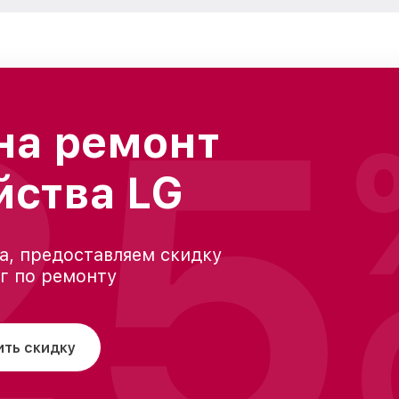
25
на ремонт
йства LG
а, предоставляем скидку
уг по ремонту
ить скидку