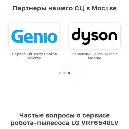
лучшим сервисным центром LG в городе
Партнеры нашего СЦ в Москве
Москве, постоянно повышая уровень доверия
и лояльности наших клиентов.
Сервисный центр Genio в
Сервисный центр Dyson в
Москве
Москве
Частые вопросы о сервисе
робота-пылесоса LG VRF6540LV