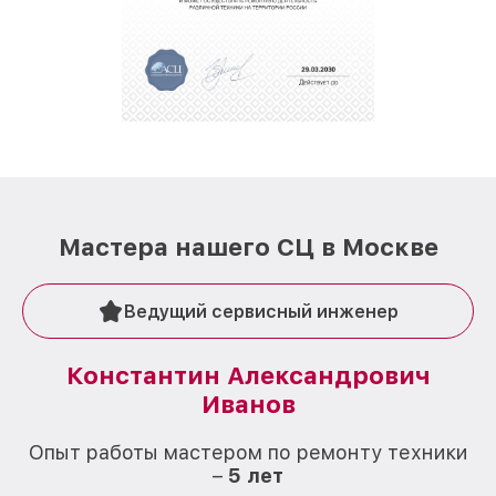
За годы своей деятельности мы получали только
положительные отзывы и обрели отличную
репутацию. Мы постоянно совершенствуемся и
стараемся каждый день делать наш сервис еще
лучше!
Мастера нашего СЦ в Москве
Ведущий сервисный инженер
Константин Александрович
Иванов
О
Опыт работы мастером по ремонту техники
–
5 лет
О