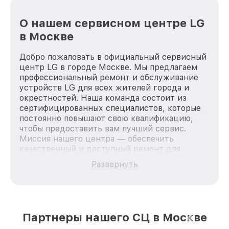
О нашем сервисном центре LG
в Москве
Добро пожаловать в официальный сервисный
центр LG в городе Москве. Мы предлагаем
профессиональный ремонт и обслуживание
устройств LG для всех жителей города и
окрестностей. Наша команда состоит из
сертифицированных специалистов, которые
постоянно повышают свою квалификацию,
чтобы предоставить вам лучший сервис.
Миссия нашего центра — обеспечить
качественный и доступный ремонт для
каждого пользователя продукции LG, вне
Развернуть
зависимости от сложности поломки. Мы
стремимся к тому, чтобы каждый клиент был
удовлетворен скоростью и качеством
предоставляемых услуг. Наша цель — стать
лучшим сервисным центром LG в городе
Партнеры нашего СЦ в Москве
Москве, постоянно повышая уровень доверия