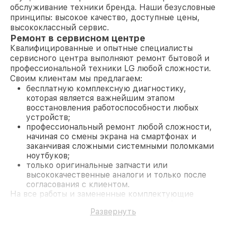
обслуживание техники бренда. Наши безусловные
принципы: высокое качество, доступные цены,
высококлассный сервис.
Ремонт в сервисном центре
Квалифицированные и опытные специалисты
сервисного центра выполняют ремонт бытовой и
профессиональной техники LG любой сложности.
Своим клиентам мы предлагаем:
бесплатную комплексную диагностику,
которая является важнейшим этапом
восстановления работоспособности любых
устройств;
профессиональный ремонт любой сложности,
начиная со смены экрана на смартфонах и
заканчивая сложными системными поломками
ноутбуков;
только оригинальные запчасти или
высококачественные аналоги и только после
согласования с клиентом.
На все работы и замененные комплектующие
предоставляется длительная гарантия. В случае
Развернуть
поломки по условиям гарантии, мы бесплатно
исправим ситуацию.