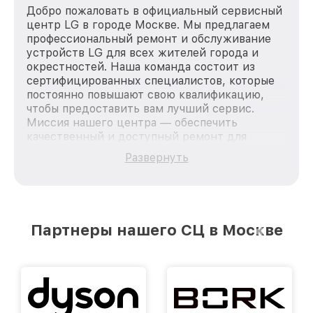
Добро пожаловать в официальный сервисный
центр LG в городе Москве. Мы предлагаем
профессиональный ремонт и обслуживание
устройств LG для всех жителей города и
окрестностей. Наша команда состоит из
сертифицированных специалистов, которые
постоянно повышают свою квалификацию,
чтобы предоставить вам лучший сервис.
Миссия нашего центра — обеспечить
качественный и доступный ремонт для
каждого пользователя продукции LG, вне
Развернуть
зависимости от сложности поломки. Мы
стремимся к тому, чтобы каждый клиент был
удовлетворен скоростью и качеством
предоставляемых услуг. Наша цель — стать
лучшим сервисным центром LG в городе
Партнеры нашего СЦ в Москве
Москве, постоянно повышая уровень доверия
и лояльности наших клиентов.