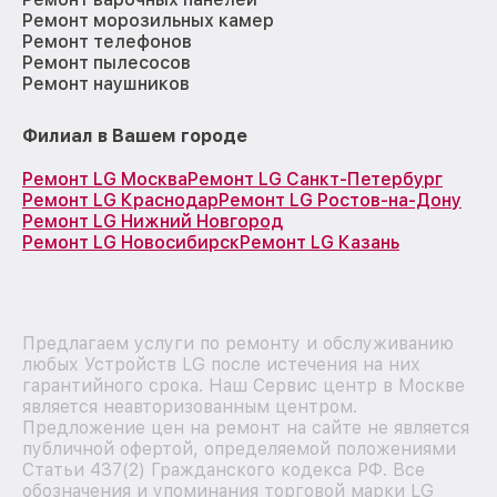
Ремонт морозильных камер
Ремонт телефонов
Ремонт пылесосов
Ремонт наушников
Филиал в Вашем городе
Ремонт LG Москва
Ремонт LG Санкт-Петербург
Ремонт LG Краснодар
Ремонт LG Ростов-на-Дону
Ремонт LG Нижний Новгород
Ремонт LG Новосибирск
Ремонт LG Казань
Предлагаем услуги по ремонту и обслуживанию
любых Устройств LG после истечения на них
гарантийного срока. Наш Сервис центр в Москве
является неавторизованным центром.
Предложение цен на ремонт на сайте не является
публичной офертой, определяемой положениями
Статьи 437(2) Гражданского кодекса РФ. Все
обозначения и упоминания торговой марки LG