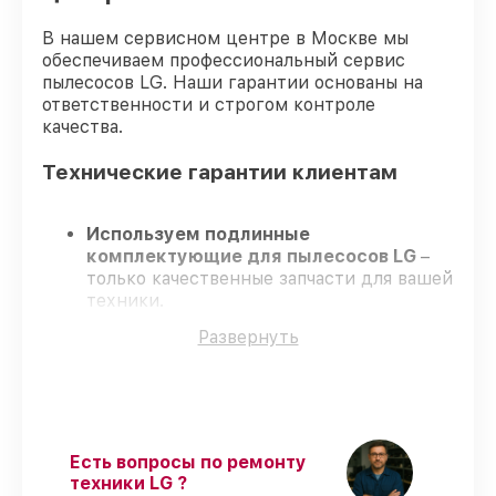
В нашем сервисном центре в Москве мы
обеспечиваем профессиональный сервис
пылесосов LG. Наши гарантии основаны на
ответственности и строгом контроле
качества.
Технические гарантии клиентам
Используем подлинные
комплектующие для пылесосов LG
–
только качественные запчасти для вашей
техники.
Сертифицированные инженеры
–
Развернуть
проходят серьезную проверку знаний и
навыков, что гарантирует
гарантированно долговечный результат.
Соблюдаем сроки
– ремонт пылесосов
LG без бесконечных переносов.
Официальная гарантия
– на все услуги
Есть вопросы по ремонту
и детали для пылесосов LG
техники LG ?