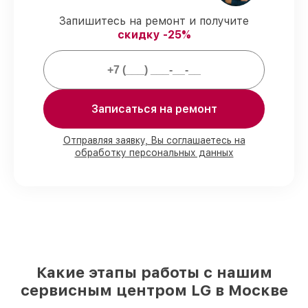
предоставляется официальное
сопровождение.
Запишитесь на ремонт и получите
скидку -25%
Мы гарантируем:
80%
заказов по ремонту проводятся в
присутствии клиента
Записаться на ремонт
90%
комплектующих LG готовы к
установке в наших мастерских в
Отправляя заявку, Вы соглашаетесь на
Москве, остальные доставляются быстро
обработку персональных данных
Фирменные детали LG и надёжные
реплики
– только вы выбираете, какие
детали использовать, а мы готовы
рассмотреть варианты под любые
запросы
85%
работ по восстановлению LG
сделаем за 1–2 часа, при немедленном
старте работ
Какие этапы работы с нашим
сервисным центром LG в Москве