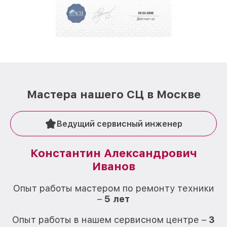
репутацию. Мы постоянно совершенствуемся и
стараемся каждый день делать наш сервис еще
лучше!
Мастера нашего СЦ в Москве
Ведущий сервисный инженер
Константин Александрович
Иванов
О
Опыт работы мастером по ремонту техники
–
5 лет
О
Опыт работы в нашем сервисном центре –
3