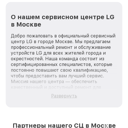
О нашем сервисном центре LG
в Москве
Добро пожаловать в официальный сервисный
центр LG в городе Москве. Мы предлагаем
профессиональный ремонт и обслуживание
устройств LG для всех жителей города и
окрестностей. Наша команда состоит из
сертифицированных специалистов, которые
постоянно повышают свою квалификацию,
чтобы предоставить вам лучший сервис.
Миссия нашего центра — обеспечить
качественный и доступный ремонт для
каждого пользователя продукции LG, вне
Развернуть
зависимости от сложности поломки. Мы
стремимся к тому, чтобы каждый клиент был
удовлетворен скоростью и качеством
предоставляемых услуг. Наша цель — стать
лучшим сервисным центром LG в городе
Партнеры нашего СЦ в Москве
Москве, постоянно повышая уровень доверия