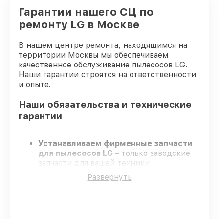
Гарантии нашего СЦ по
ремонту LG в Москве
В нашем центре ремонта, находящимся на
территории Москвы мы обеспечиваем
качественное обслуживание пылесосов LG.
Наши гарантии строятся на ответственности
и опыте.
Наши обязательства и технические
гарантии
Устанавливаем фирменные запчасти
для пылесосов LG
– только заводские
запчасти для вашей техники.
Опытные инженеры
– проходят
Развернуть
серьезную проверку знаний и навыков,
что подтверждает гарантированно
долговечный результат.
Работаем строго в установленных