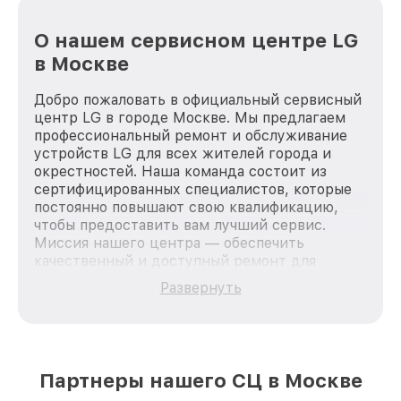
О нашем сервисном центре LG
в Москве
Добро пожаловать в официальный сервисный
центр LG в городе Москве. Мы предлагаем
профессиональный ремонт и обслуживание
устройств LG для всех жителей города и
окрестностей. Наша команда состоит из
сертифицированных специалистов, которые
постоянно повышают свою квалификацию,
чтобы предоставить вам лучший сервис.
Миссия нашего центра — обеспечить
качественный и доступный ремонт для
каждого пользователя продукции LG, вне
Развернуть
зависимости от сложности поломки. Мы
стремимся к тому, чтобы каждый клиент был
удовлетворен скоростью и качеством
предоставляемых услуг. Наша цель — стать
лучшим сервисным центром LG в городе
Партнеры нашего СЦ в Москве
Москве, постоянно повышая уровень доверия