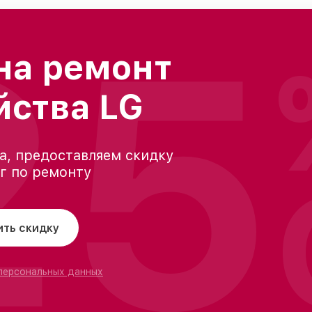
25
на ремонт
йства LG
а, предоставляем скидку
уг по ремонту
ить скидку
 персональных данных