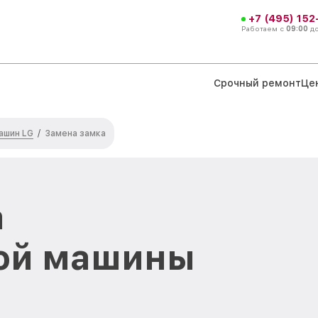
+7 (495) 152
Работаем с
09:00
д
Срочный ремонт
Це
ашин LG
/
Замена замка
а
ой машины