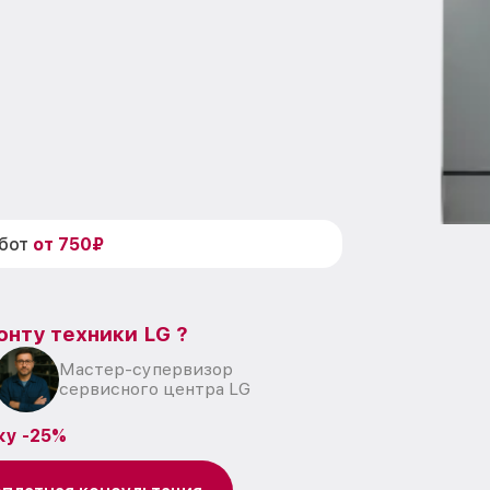
абот
от 750₽
онту техники LG ?
Мастер-супервизор
сервисного центра LG
ку -25%