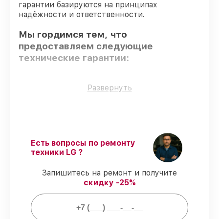
гарантии базируются на принципах
надёжности и ответственности.
Мы гордимся тем, что
предоставляем следующие
технические гарантии:
Только фирменные комплектующие
–
Развернуть
для всех видов сервиса применяются
исключительно оригинальные детали.
Квалифицированные специалисты
–
все работники проходят обязательное
обучение и ежегодную аттестацию, что
Есть вопросы по ремонту
подтверждает их уровень мастерства.
техники LG ?
Соблюдение сроков починки
–
гарантируем завершение работ без
Запишитесь на ремонт и получите
задержек.
скидку -25%
Сервис с гарантией
– все работы по
восстановлению проводятся с
официальной гарантией.