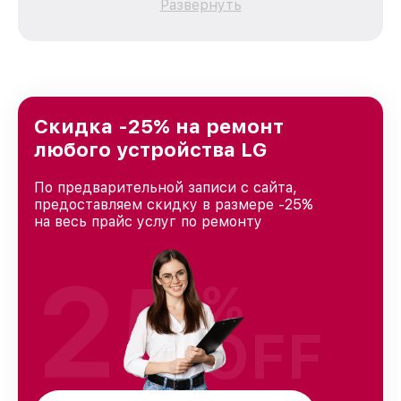
Развернуть
зависимости от сложности поломки. Мы
стремимся к тому, чтобы каждый клиент был
удовлетворен скоростью и качеством
предоставляемых услуг. Наша цель — стать
лучшим сервисным центром LG в городе
Москве, постоянно повышая уровень доверия
и лояльности наших клиентов.
Скидка -25% на ремонт
любого устройства LG
По предварительной записи с сайта,
предоставляем скидку в размере -25%
на весь прайс услуг по ремонту
25
%
OFF