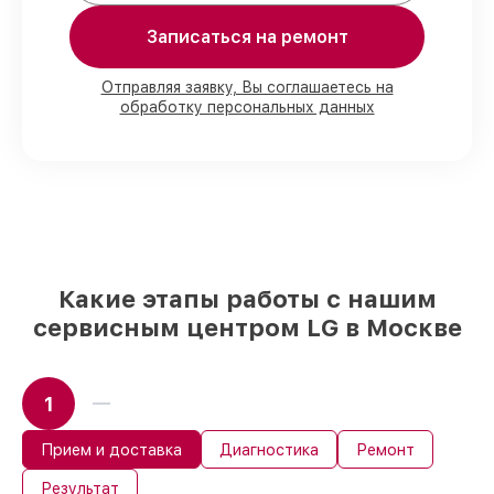
Мы гарантируем:
Записаться на ремонт
80%
работ с возможностью
Отправляя заявку, Вы соглашаетесь на
обработку персональных данных
присутствовать
90%
комплектующих для
посудомоечных машин на складе или
быстро поставляются
Качественные реплики и
оригинальные детали по вашему
выбору
– с учётом всех запросов
85%
работ быстро и без задержек, если
мастер приступает к восстановлению
Какие этапы работы с нашим
сразу
сервисным центром LG в Москве
1
Прием и доставка
Диагностика
Ремонт
Результат