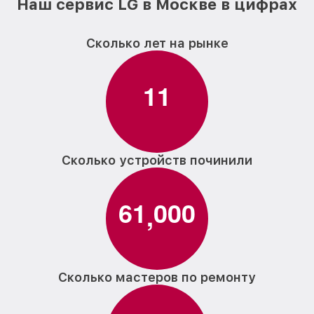
Наш сервис LG в Москве в цифрах
Замена заливного шланга с системой
от 1100₽
Аквастоп D-1465CF LG
Замена заливного шланга D-1465CF LG
от 850₽
Сколько лет на рынке
1
1
Сколько устройств починили
6
1
0
0
0
,
Сколько мастеров по ремонту