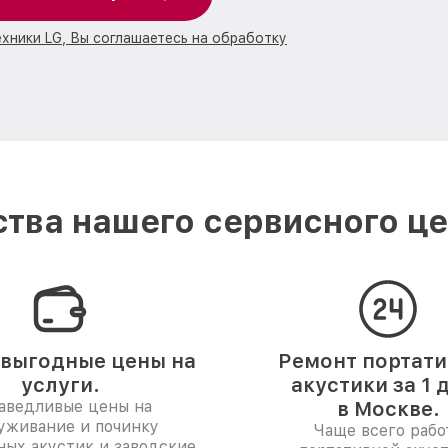
ехники LG, Вы соглашаетесь на обработку
тва нашего сервисного це
выгодные цены на
Ремонт портат
услуги.
акустики за 1 
аведливые цены на
в Москве.
уживание и починку
Чаще всего рабо
ных акустик и заводские