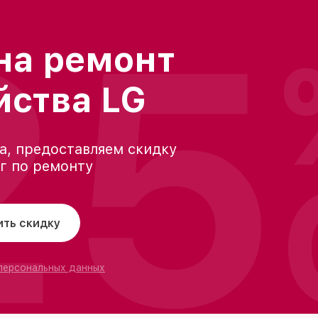
25
на ремонт
йства LG
а, предоставляем скидку
уг по ремонту
ить скидку
 персональных данных