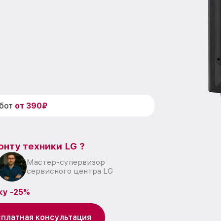
абот
от 390₽
онту техники LG ?
Мастер-супервизор
сервисного центра LG
ку -25%
платная консультация