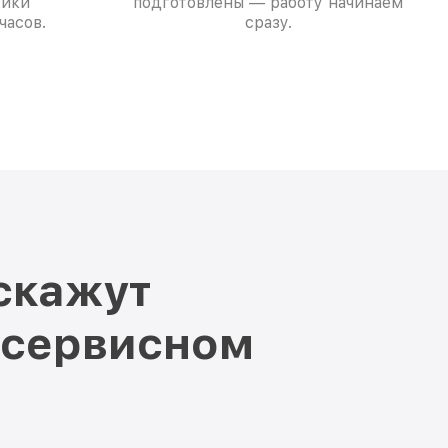
тики
подготовлены — работу начинаем
часов.
сразу.
скажут
 сервисном