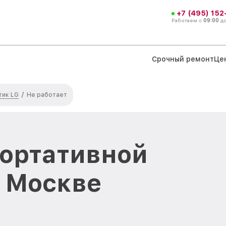
+7 (495) 152
Работаем с
09:00
д
Срочный ремонт
Це
тик LG
/
Не работает
портативной
в Москве