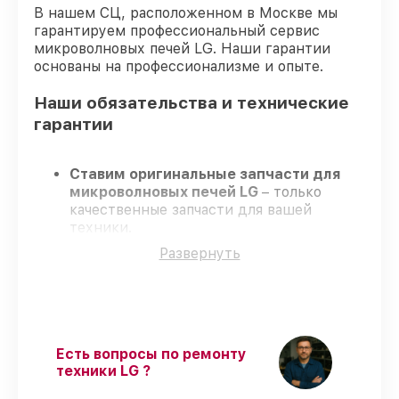
В нашем СЦ, расположенном в Москве мы
гарантируем профессиональный сервис
микроволновых печей LG. Наши гарантии
основаны на профессионализме и опыте.
Наши обязательства и технические
гарантии
Ставим оригинальные запчасти для
микроволновых печей LG
– только
качественные запчасти для вашей
техники.
Опытные специалисты
– проходят
Развернуть
строгий отбор, что подтверждает
гарантированно долговечный результат.
Соблюдаем сроки
– ремонт
микроволновых печей LG без
бесконечных переносов.
Поддержка после ремонта
– на все
Есть вопросы по ремонту
ремонт и запчасти для микроволновых
техники LG ?
печей LG предоставляется длительная