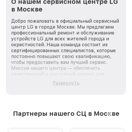
О нашем сервисном центре LG
в Москве
Добро пожаловать в официальный сервисный
центр LG в городе Москве. Мы предлагаем
профессиональный ремонт и обслуживание
устройств LG для всех жителей города и
окрестностей. Наша команда состоит из
сертифицированных специалистов, которые
постоянно повышают свою квалификацию,
чтобы предоставить вам лучший сервис.
Миссия нашего центра — обеспечить
качественный и доступный ремонт для
каждого пользователя продукции LG, вне
Развернуть
зависимости от сложности поломки. Мы
стремимся к тому, чтобы каждый клиент был
удовлетворен скоростью и качеством
предоставляемых услуг. Наша цель — стать
лучшим сервисным центром LG в городе
Партнеры нашего СЦ в Москве
Москве, постоянно повышая уровень доверия
и лояльности наших клиентов.