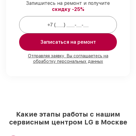
гарантия.
Запишитесь на ремонт и получите
скидку -25%
Мы гарантируем:
80%
ремонтов по ремонту проводятся с
Записаться на ремонт
возможностью присутствия владельца
90%
комплектующих LG в наличии на
складе в Москве, остальные доступны
Отправляя заявку, Вы соглашаетесь на
для срочного заказа
обработку персональных данных
Фирменные детали LG и надёжные
реплики
– только вы выбираете, какие
детали использовать, а мы
подстраиваемся под разные бюджеты
85%
работ по восстановлению LG
завершаются в тот же день, при
немедленном старте работ
Какие этапы работы с нашим
сервисным центром LG в Москве