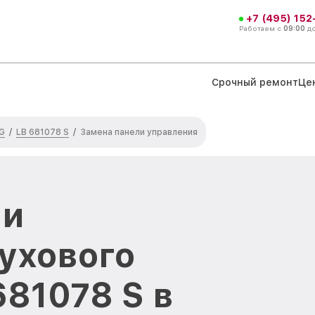
+7 (495) 152
Работаем с
09:00
д
Срочный ремонт
Це
G
LB 681078 S
/
/
Замена панели управления
ли
ухового
681078 S в