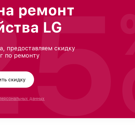
25
на ремонт
йства LG
а, предоставляем скидку
уг по ремонту
ить скидку
 персональных данных