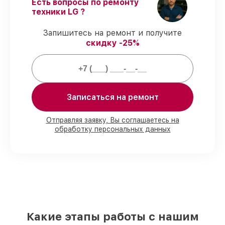
Есть вопросы по ремонту
задержек.
техники LG ?
Подтвержденная гарантия
–
обслуживаем мониторов всегда со
Запишитесь на ремонт и получите
строгим соблюдением гарантийных
скидку -25%
обязательств.
Мы гарантируем:
Записаться на ремонт
80%
работ с возможностью наблюдения
90%
комплектующих для мониторов на
складе или доступны для срочного
Отправляя заявку, Вы соглашаетесь на
обработку персональных данных
заказа
Качественные реплики и
оригинальные детали по вашему
выбору
– для любого бюджета
85%
работ в течение пары часов, если
мастер приступает к восстановлению
сразу
Какие этапы работы с нашим