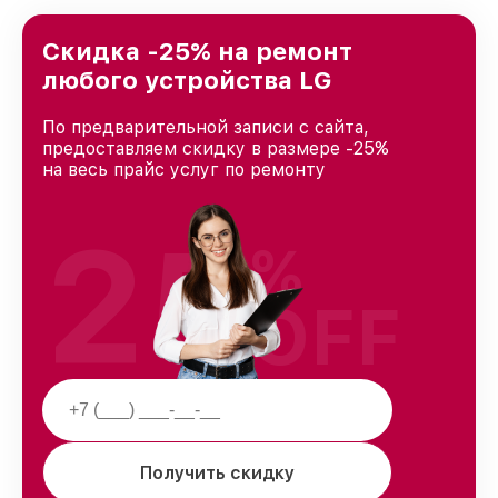
лучшим сервисным центром LG в городе
Москве, постоянно повышая уровень доверия
и лояльности наших клиентов.
Скидка -25% на ремонт
любого устройства LG
По предварительной записи с сайта,
предоставляем скидку в размере -25%
на весь прайс услуг по ремонту
25
%
OFF
Получить скидку