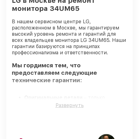
LG в Москве на ремонт
монитора 34UM65
В нашем сервисном центре LG,
расположенном в Москве, мы гарантируем
высокий уровень ремонта и гарантий для
всех владельцев монитора LG 34UM65. Наши
гарантии базируются на принципах
профессионализма и ответственности.
Мы гордимся тем, что
предоставляем следующие
технические гарантии:
Оригинальные детали
– только
подлинные комплектующие.
Развернуть
Квалифицированные специалисты
–
проверенные специалисты с опытом и
сертификацией.
Точное соблюдение сроков
–
гарантируем завершение работ без