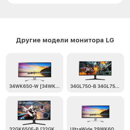
Другие модели монитора LG
34WK650-W [34WK650-W.ARUZ]
34GL750-B 34GL750-B
32GK650F-B [32GK650F-B.ARUZ]
UltraWide 29WK600-W [29WK600-W.ARUZ]