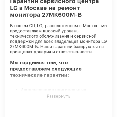
Гарантии сервисного центра
LG в Москве на ремонт
монитора 27MK600M-B
В нашем СЦ LG, расположенном в Москве, мы
предоставляем высокий уровень
технического обслуживания и сервисной
поддержки для всех владельцев монитора LG
27MK600M-B. Наши гарантии базируются на
принципах доверия и ответственности.
Мы гордимся тем, что
предоставляем следующие
технические гарантии:
Использование оригинальных
запчастей
– для всех видов сервиса
Развернуть
применяются исключительно
оригинальные детали.
Квалифицированные специалисты
–
мастера проходят строгий отбор и