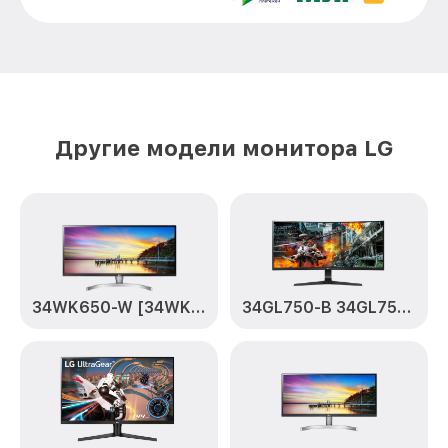
Замена электронных компонентов
от 1900₽
27MK600M-B LG
Другие модели монитора LG
34WK650-W [34WK650-W.ARUZ]
34GL750-B 34GL750-B