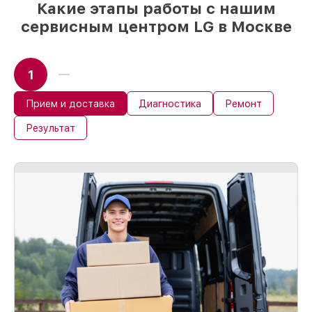
сразу
Какие этапы работы с нашим
сервисным центром LG в Москве
1
Прием и доставка
Диагностика
Ремонт
Результат