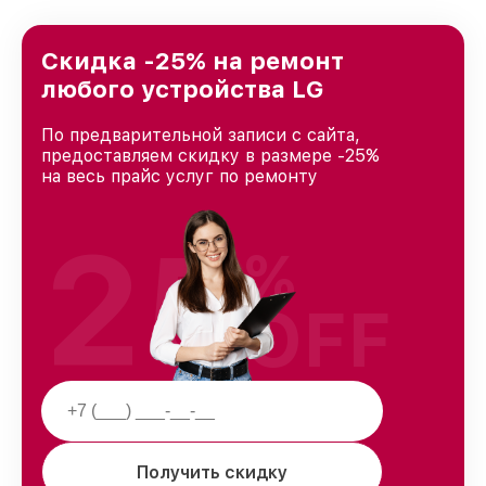
лучшим сервисным центром LG в городе
Москве, постоянно повышая уровень доверия
и лояльности наших клиентов.
Скидка -25% на ремонт
любого устройства LG
По предварительной записи с сайта,
предоставляем скидку в размере -25%
на весь прайс услуг по ремонту
25
%
OFF
Получить скидку