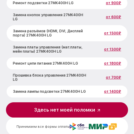
Ремонт подсветки 27MK400H LG
от 900₽
Замена кнопок управления 27MK400H
от 600₽
LG
Замена разъёмов (HDMI, DVI, Дисплей
от 1500₽
порта) 27MK400H LG
Замена платы управления (мат.платы,
от 1300₽
мейн платы) 27MK400H LG
Ремонт цепи питания 27MK400H LG
от 1800₽
Прошивка блока управления 27MK400H
от 700₽
LG
Замена лампы подсветки 27MK400H LG
от 1400₽
Ремонт блока управления 27MK400H LG
от 700₽
Здесь нет моей поломки
Замена блока питания 27MK400H LG
от 1500₽
Принимаем все формы оплаты
Замена электронных компонентов
от 1900₽
27MK400H LG