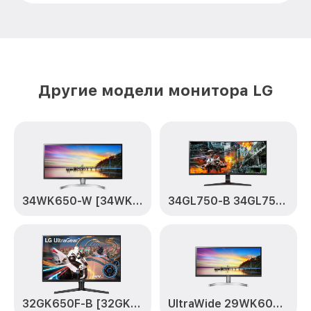
Другие модели монитора LG
34WK650-W [34WK650-W.ARUZ]
34GL750-B 34GL750-B
32GK650F-B [32GK650F-B.ARUZ]
UltraWide 29WK600-W [29WK600-W.ARUZ]