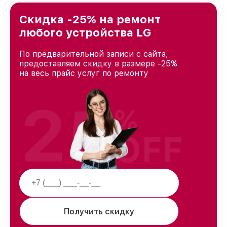
Москве, постоянно повышая уровень доверия
и лояльности наших клиентов.
Скидка -25% на ремонт
любого устройства LG
По предварительной записи с сайта,
предоставляем скидку в размере -25%
на весь прайс услуг по ремонту
25
%
OFF
Получить скидку