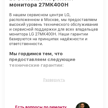
монитора 27MK400H
В нашем сервисном центре LG,
расположенном в Москве, мы предоставляем
высокий уровень технического обслуживания
и сервисной поддержки для всех владельцев
монитора LG 27MK400H. Наши гарантии
базируются на принципах надёжности и
ответственности.
Мы гордимся тем, что
предоставляем следующие
технические гарантии:
Оригинальные детали
– для всех видов
Развернуть
сервиса применяются исключительно
оригинальные детали.
Квалифицированные специалисты
–
все работники проходят обязательное
обучение и ежегодную аттестацию, что
Есть вопросы по ремонту
подтверждает их уровень мастерства.