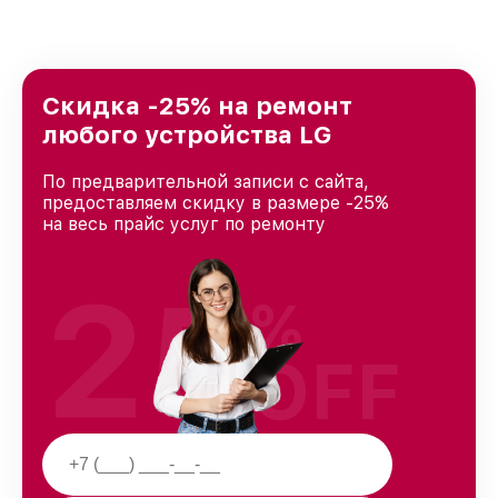
удовлетворен скоростью и качеством
предоставляемых услуг. Наша цель — стать
лучшим сервисным центром LG в городе
Москве, постоянно повышая уровень доверия
и лояльности наших клиентов.
Скидка -25% на ремонт
любого устройства LG
По предварительной записи с сайта,
предоставляем скидку в размере -25%
на весь прайс услуг по ремонту
25
%
OFF