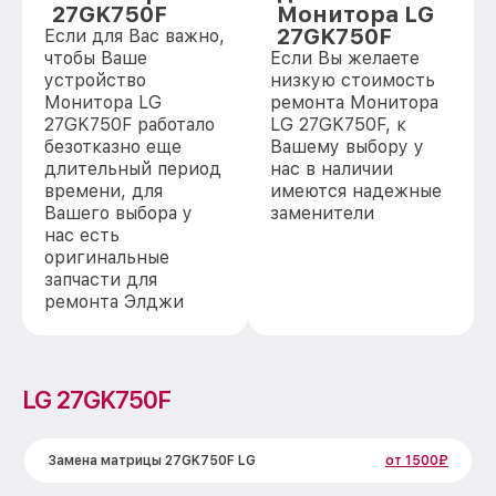
27GK750F
Монитора LG
27GK750F
Если для Вас важно,
чтобы Ваше
Если Вы желаете
устройство
низкую стоимость
Монитора LG
ремонта Монитора
27GK750F работало
LG 27GK750F, к
безотказно еще
Вашему выбору у
длительный период
нас в наличии
времени, для
имеются надежные
Вашего выбора у
заменители
нас есть
оригинальные
запчасти для
ремонта Элджи
LG 27GK750F
Замена матрицы 27GK750F LG
от 1500₽