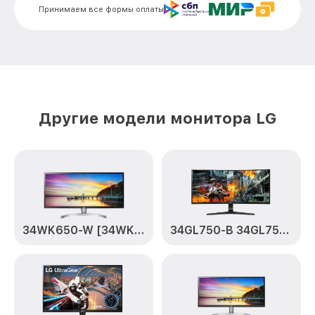
Замена электронных компонентов
от 1900₽
Принимаем все формы оплаты
27GK750F LG
Другие модели монитора LG
34WK650-W [34WK650-W.ARUZ]
34GL750-B 34GL750-B