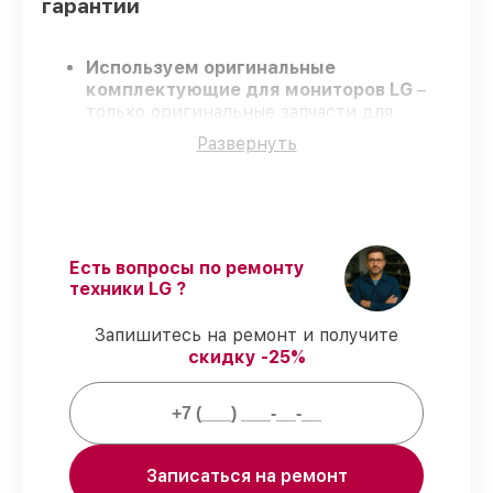
гарантии
Используем оригинальные
комплектующие для мониторов LG
–
только оригинальные запчасти для
вашей техники.
Развернуть
Сертифицированные инженеры
–
проходят регулярное обучение, что
обеспечивает гарантированно
долговечный результат.
Работаем строго в установленных
заранее временных рамках
– ремонт
Есть вопросы по ремонту
мониторов LG без бесконечных
техники LG ?
переносов.
Гарантийное обслуживание
– на все
Запишитесь на ремонт и получите
услуги и детали для мониторов LG
скидку -25%
предоставляется гарантия до 3-х лет.
Мы гарантируем:
Записаться на ремонт