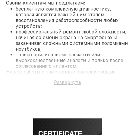
Своим клиентам мы предлагаем:
бесплатную комплексную диагностику,
которая является важнейшим этапом
восстановления работоспособности любых
устройств;
профессиональный ремонт любой сложности,
начиная со смены экрана на смартфонах и
заканчивая сложными системными поломками
ноутбуков;
только оригинальные запчасти или
высококачественные аналоги и только после
согласования с клиентом.
На все работы и замененные комплектующие
предоставляется длительная гарантия. В случае
Развернуть
поломки по условиям гарантии, мы бесплатно
исправим ситуацию.
Наши преимущества
Преимуществами нашего сервисного центра LG в
Москве являются:
лучшие специалисты с многолетним опытом и
безупречной репутацией;
современное оборудование и
лицензированное ПО в ремонтно-