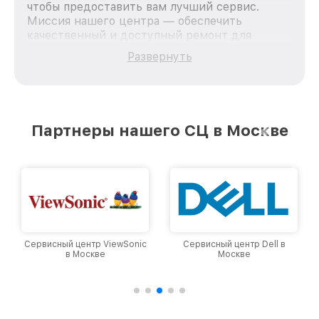
чтобы предоставить вам лучший сервис.
Миссия нашего центра — обеспечить
качественный и доступный ремонт для
каждого пользователя продукции LG, вне
Развернуть
зависимости от сложности поломки. Мы
стремимся к тому, чтобы каждый клиент был
удовлетворен скоростью и качеством
предоставляемых услуг. Наша цель — стать
лучшим сервисным центром LG в городе
Партнеры нашего СЦ в Москве
Москве, постоянно повышая уровень доверия
и лояльности наших клиентов.
Сервисный центр ViewSonic
Сервисный центр Dell в
в Москве
Москве