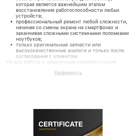
которая является важнейшим этапом
восстановления работоспособности любых
устройств;
профессиональный ремонт любой сложности,
начиная со смены экрана на смартфонах и
заканчивая сложными системными поломками
ноутбуков;
только оригинальные запчасти или
высококачественные аналоги и только после
согласования с клиентом.
На все работы и замененные комплектующие
предоставляется длительная гарантия. В случае
Развернуть
поломки по условиям гарантии, мы бесплатно
исправим ситуацию.
Наши преимущества
Преимуществами нашего сервисного центра LG в
Москве являются:
лучшие специалисты с многолетним опытом и
безупречной репутацией;
современное оборудование и
лицензированное ПО в ремонтно-
диагностических мастерских;
собственный склад комплектующих, что