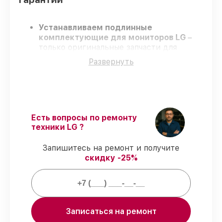
Устанавливаем подлинные
комплектующие для мониторов LG
–
только оригинальные запчасти для
вашей техники.
Развернуть
Сертифицированные инженеры
–
проходят регулярное обучение, что
подтверждает качество и надёжность
ремонта.
Работаем строго в установленных
заранее временных рамках
– ремонт
Есть вопросы по ремонту
мониторов LG в оговоренные сроки.
техники LG ?
Поддержка после ремонта
– на все
услуги и детали для мониторов LG
Запишитесь на ремонт и получите
предоставляется официальное
скидку -25%
сопровождение.
Мы гарантируем:
Записаться на ремонт