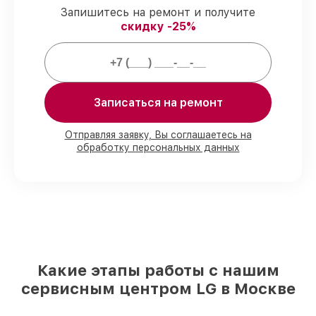
Запишитесь на ремонт и получите
мониторов всегда со строгим
скидку -25%
соблюдением гарантийных обязательств.
Мы гарантируем:
Записаться на ремонт
80%
работ под контролем клиента
90%
комплектующих для мониторов на
складе или доступны для быстрой
Отправляя заявку, Вы соглашаетесь на
обработку персональных данных
доставки
Качественные реплики и
оригинальные детали по вашему
выбору
– с учётом всех запросов
85%
работ в течение пары часов, если
мастер приступает к восстановлению
сразу
Какие этапы работы с нашим
сервисным центром LG в Москве