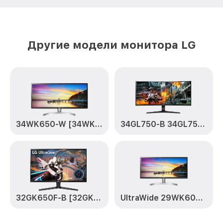
Другие модели монитора LG
34WK650-W [34WK650-W.ARUZ]
34GL750-B 34GL750-B
32GK650F-B [32GK650F-B.ARUZ]
UltraWide 29WK600-W [29WK600-W.ARUZ]