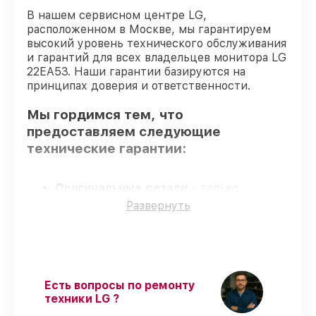
В нашем сервисном центре LG,
расположенном в Москве, мы гарантируем
высокий уровень технического обслуживания
и гарантий для всех владельцев монитора LG
22EA53. Наши гарантии базируются на
принципах доверия и ответственности.
Мы гордимся тем, что
предоставляем следующие
технические гарантии:
Оригинальные детали
– только
подлинные комплектующие.
Развернуть
Квалифицированные специалисты
–
проверенные специалисты с опытом и
сертификацией.
Точное соблюдение сроков
–
восстановление монитора 22EA53
Есть вопросы по ремонту
выполняется строго в оговоренные
техники LG ?
сроки.
Сервис с гарантией
– обслуживаем