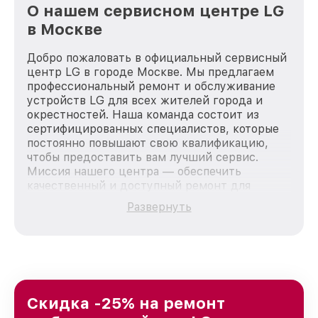
О нашем сервисном центре LG
в Москве
Добро пожаловать в официальный сервисный
центр LG в городе Москве. Мы предлагаем
профессиональный ремонт и обслуживание
устройств LG для всех жителей города и
окрестностей. Наша команда состоит из
сертифицированных специалистов, которые
постоянно повышают свою квалификацию,
чтобы предоставить вам лучший сервис.
Миссия нашего центра — обеспечить
качественный и доступный ремонт для
каждого пользователя продукции LG, вне
Развернуть
зависимости от сложности поломки. Мы
стремимся к тому, чтобы каждый клиент был
удовлетворен скоростью и качеством
предоставляемых услуг. Наша цель — стать
лучшим сервисным центром LG в городе
Москве, постоянно повышая уровень доверия
и лояльности наших клиентов.
Скидка -25% на ремонт