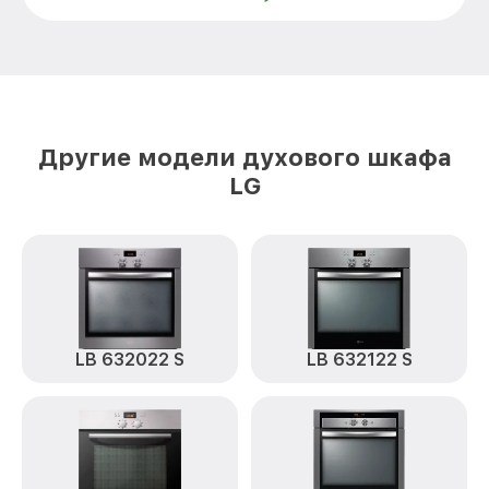
Замена панели управления LB 641120 B
от 1500₽
LG
Другие модели духового шкафа
LG
LB 632022 S
LB 632122 S