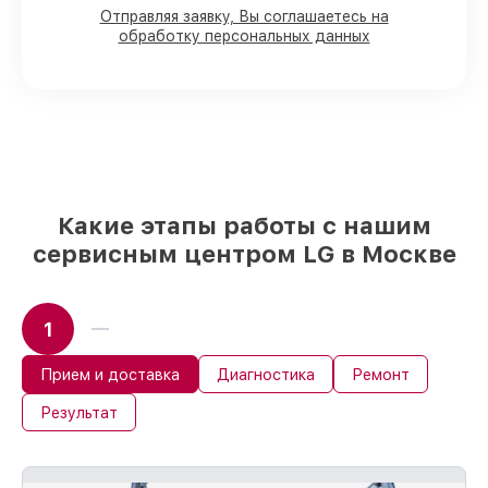
80%
работ с возможностью наблюдения
Отправляя заявку, Вы соглашаетесь на
обработку персональных данных
90%
комплектующих для духовых
шкафов имеются в наличии или
доступны для быстрой доставки
Подбор оригинальных комплектующих
и надежных реплик с возможностью
выбрать
– с учётом всех запросов
85%
работ в течение пары часов, при
условии, что обслуживание началось
сразу
Какие этапы работы с нашим
сервисным центром LG в Москве
1
Прием и доставка
Диагностика
Ремонт
Результат