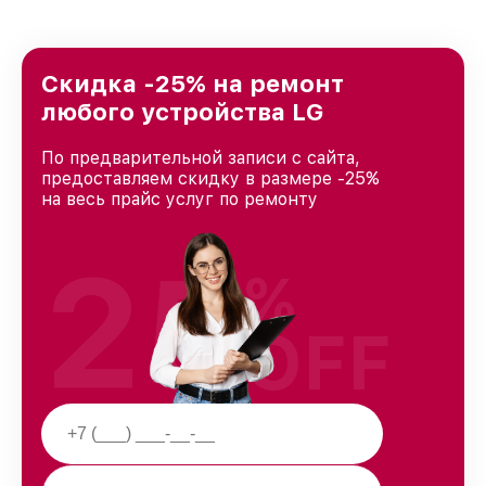
предоставляемых услуг. Наша цель — стать
лучшим сервисным центром LG в городе
Москве, постоянно повышая уровень доверия
и лояльности наших клиентов.
Скидка -25% на ремонт
любого устройства LG
По предварительной записи с сайта,
предоставляем скидку в размере -25%
на весь прайс услуг по ремонту
25
%
OFF