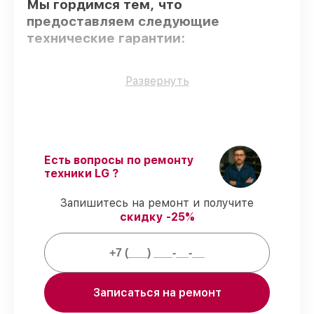
Мы гордимся тем, что
предоставляем следующие
технические гарантии:
Только фирменные комплектующие
–
Развернуть
только подлинные комплектующие.
Квалифицированные специалисты
–
все работники проходят обязательное
обучение и ежегодную аттестацию, что
подтверждает их уровень мастерства.
Есть вопросы по ремонту
Выполнение работ вовремя
–
техники LG ?
гарантируем завершение работ без
задержек.
Запишитесь на ремонт и получите
Подтвержденная гарантия
–
скидку -25%
обслуживаем духовых шкафов всегда со
строгим соблюдением гарантийных
обязательств.
Мы гарантируем:
Записаться на ремонт